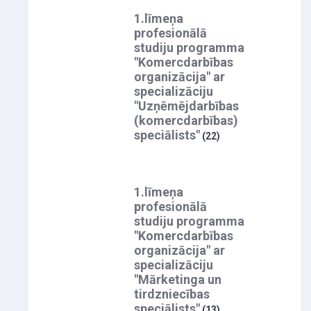
1.līmeņa
profesionālā
studiju programma
"Komercdarbības
organizācija" ar
specializāciju
"Uzņēmējdarbības
(komercdarbības)
speciālists"
(22)
1.līmeņa
profesionālā
studiju programma
"Komercdarbības
organizācija" ar
specializāciju
"Mārketinga un
tirdzniecības
speciālists"
(13)