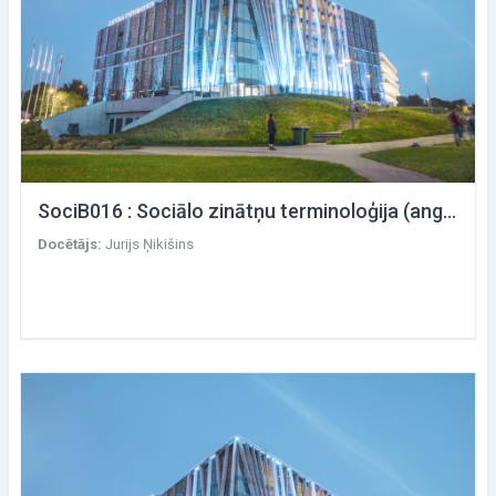
SociB016 : Sociālo zinātņu terminoloģija (angļu valodā)
Docētājs:
Jurijs Ņikišins