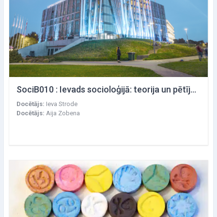
SociB010 : Ievads socioloģijā: teorija un pētījumu virzieni Latvijā
Docētājs:
Ieva Strode
Docētājs:
Aija Zobena