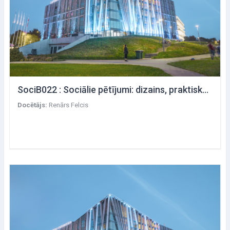
SociB022 : Sociālie pētījumi: dizains, praktiskā realizācija un izmantojums
Docētājs:
Renārs Felcis