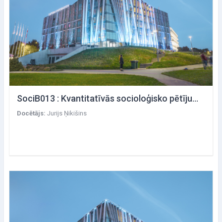
SociB013 : Kvantitatīvās socioloģisko pētījumu metodes
Docētājs:
Jurijs Ņikišins