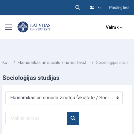
Pieslēgties
Pārslēgt meklēšanas ieva
Atvērt galveno saturu
Sānu panelis
Vairāk
Kursi
Ekonomikas un sociālo zinātņu fakultāte
Socioloģijas studijas
Socioloģijas studijas
Kursu kategorijas
Meklēt kursus
Meklēt kursus