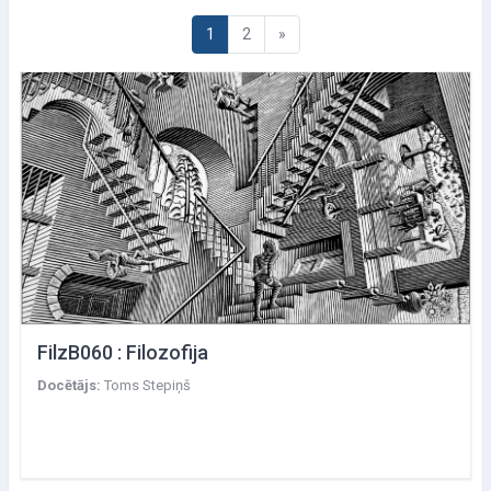
Lapa 1
Lapa 2
Nākamā lapa
1
2
»
FilzB060 : Filozofija
Docētājs:
Toms Stepiņš