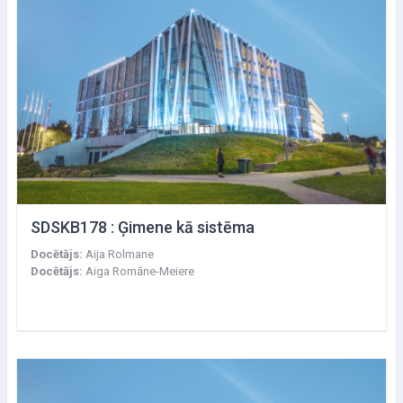
SDSKB178 : Ģimene kā sistēma
Docētājs:
Aija Rolmane
Docētājs:
Aiga Romāne-Meiere