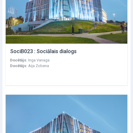
SociB023 : Sociālais dialogs
Docētājs:
Inga Vanaga
Docētājs:
Aija Zobena