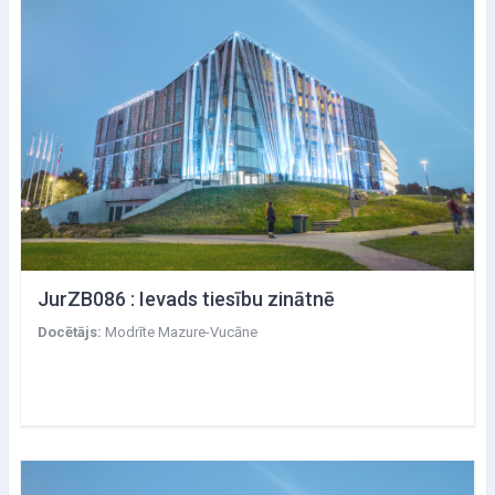
JurZB086 : Ievads tiesību zinātnē
Docētājs:
Modrīte Mazure-Vucāne