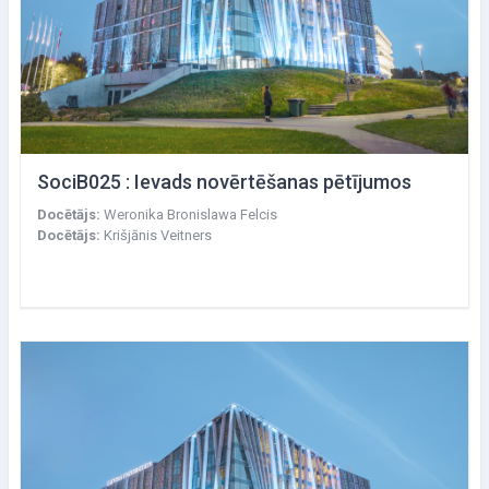
SociB025 : Ievads novērtēšanas pētījumos
Docētājs:
Weronika Bronislawa Felcis
Docētājs:
Krišjānis Veitners