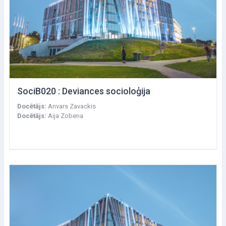
SociB020 : Deviances socioloģija
Docētājs:
Anvars Zavackis
Docētājs:
Aija Zobena