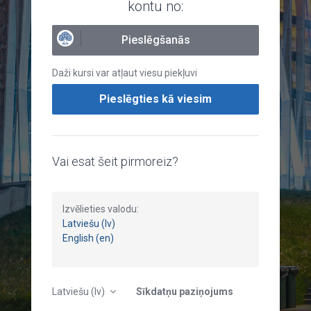
kontu no:
Pieslēgšanās
Daži kursi var atļaut viesu piekļuvi
Pieslēgties kā viesim
Vai esat šeit pirmoreiz?
Izvēlieties valodu:
Latviešu (lv)
English (en)
Latviešu ‎(lv)‎
Sīkdatņu paziņojums