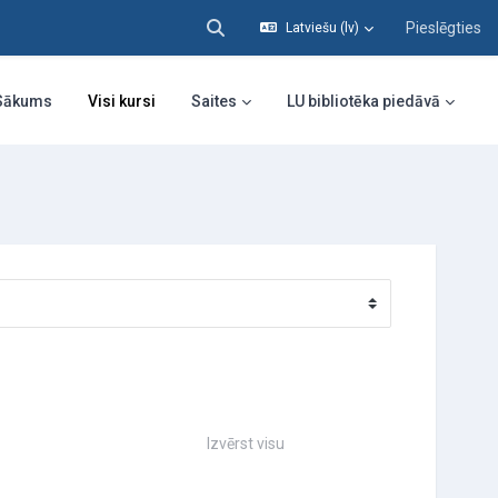
Pieslēgties
Latviešu ‎(lv)‎
Pārslēgt meklēšanas ievadi
Sākums
Visi kursi
Saites
LU bibliotēka piedāvā
Izvērst visu