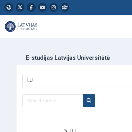
Atvērt galveno saturu
E-studijas Latvijas Universitātē
Kursu kategorijas
Meklēt kursus
Meklēt kursus
LU