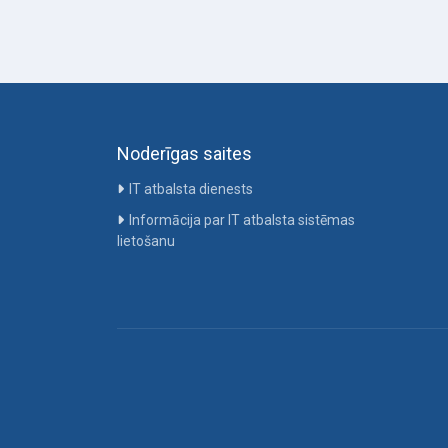
Noderīgas saites
IT atbalsta dienests
Informācija par IT atbalsta sistēmas
lietošanu