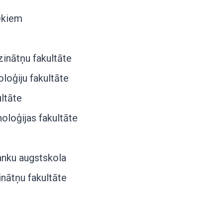
ekiem
inātņu fakultāte
loģiju fakultāte
ltāte
holoģijas fakultāte
anku augstskola
inātņu fakultāte