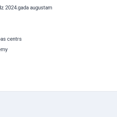
līdz 2024.gada augustam
bas centrs
emy