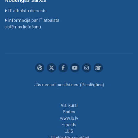
IT atbalsta dienests
Informācija par IT atbalsta
sistēmas lietošanu
Jūs neesat pieslēdzies. (
Pieslēgties
)
Visi kursi
Saites
www.lu.lv
E-pasts
LUIS
LU bibliotēka piedāvā