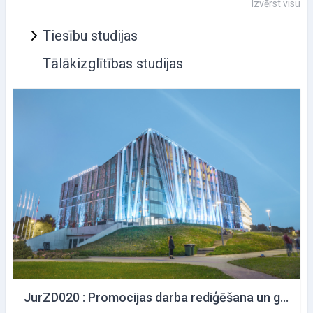
Izvērst visu
Tiesību studijas
Tālākizglītības studijas
JurZD020 : Promocijas darba rediģēšana un galīgā varianta sagatavošana iesniegšanai aprobācijai katedrā