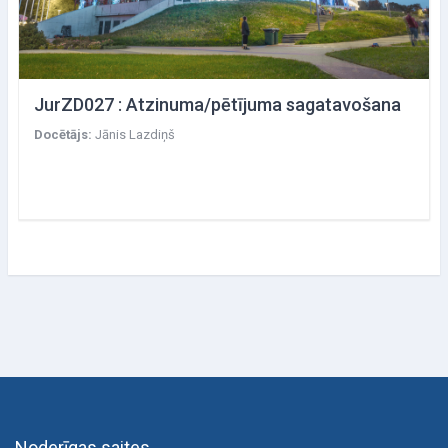
JurZD027 : Atzinuma/pētījuma sagatavošana
Docētājs:
Jānis Lazdiņš
Noderīgas saites