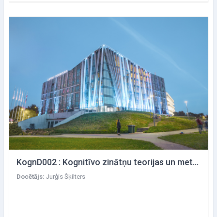
KognD002 : Kognitīvo zinātņu teorijas un metodes dabas zinātnēm
Docētājs:
Jurģis Šķilters