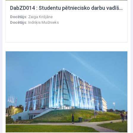
DabZD014 : Studentu pētniecisko darbu vadīšana un recenzēšana
Docētājs:
Zaiga Krišjāne
Docētājs:
Indriķis Muižnieks