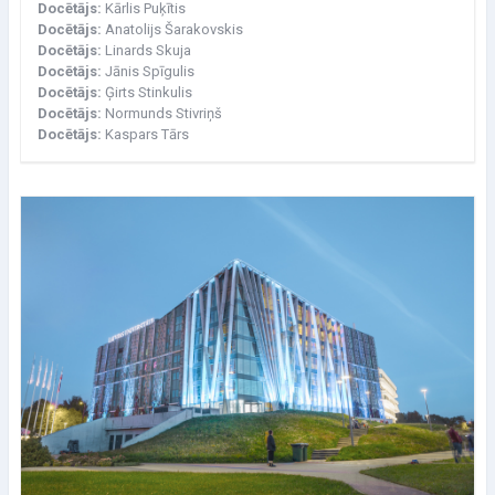
Docētājs:
Kārlis Puķītis
Docētājs:
Anatolijs Šarakovskis
Docētājs:
Linards Skuja
Docētājs:
Jānis Spīgulis
Docētājs:
Ģirts Stinkulis
Docētājs:
Normunds Stivriņš
Docētājs:
Kaspars Tārs