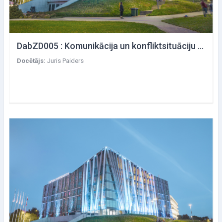
DabZD005 : Komunikācija un konfliktsituāciju vadība komunikācijā ar plašsaziņas līdzekļiem
Docētājs:
Juris Paiders