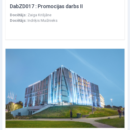
DabZD017 : Promocijas darbs II
Docētājs:
Zaiga Krišjāne
Docētājs:
Indriķis Muižnieks