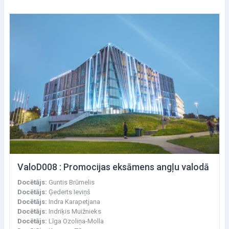
ValoD008 : Promocijas eksāmens angļu valodā
Docētājs:
Guntis Brūmelis
Docētājs:
Ģederts Ieviņš
Docētājs:
Indra Karapetjana
Docētājs:
Indriķis Muižnieks
Docētājs:
Līga Ozoliņa-Molla