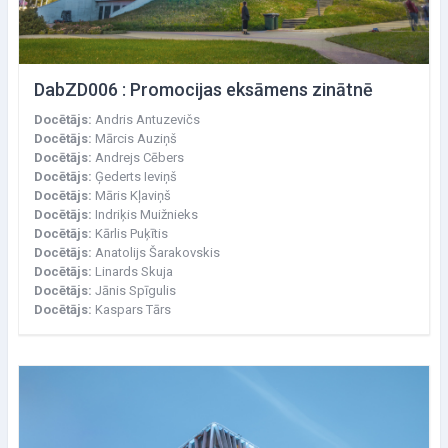
DabZD006 : Promocijas eksāmens zinātnē
Docētājs:
Andris Antuzevičs
Docētājs:
Mārcis Auziņš
Docētājs:
Andrejs Cēbers
Docētājs:
Ģederts Ieviņš
Docētājs:
Māris Kļaviņš
Docētājs:
Indriķis Muižnieks
Docētājs:
Kārlis Puķītis
Docētājs:
Anatolijs Šarakovskis
Docētājs:
Linards Skuja
Docētājs:
Jānis Spīgulis
Docētājs:
Kaspars Tārs