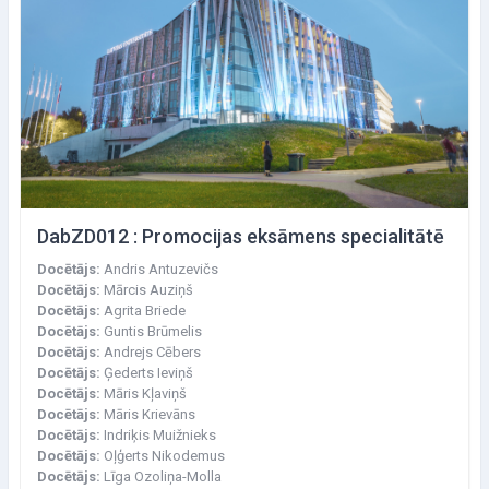
DabZD012 : Promocijas eksāmens specialitātē
Docētājs:
Andris Antuzevičs
Docētājs:
Mārcis Auziņš
Docētājs:
Agrita Briede
Docētājs:
Guntis Brūmelis
Docētājs:
Andrejs Cēbers
Docētājs:
Ģederts Ieviņš
Docētājs:
Māris Kļaviņš
Docētājs:
Māris Krievāns
Docētājs:
Indriķis Muižnieks
Docētājs:
Oļģerts Nikodemus
Docētājs:
Līga Ozoliņa-Molla