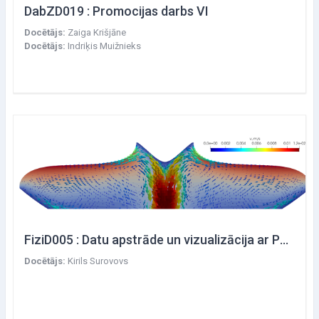
DabZD019 : Promocijas darbs VI
Docētājs:
Zaiga Krišjāne
Docētājs:
Indriķis Muižnieks
FiziD005 : Datu apstrāde un vizualizācija ar ParaView
Docētājs:
Kirils Surovovs