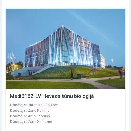
MediB162-LV : Ievads šūnu bioloģijā
Docētājs:
Biruta Kalašņikova
Docētājs:
Zane Kalniņa
Docētājs:
Artis Lapsiņš
Docētājs:
Zane Simsone