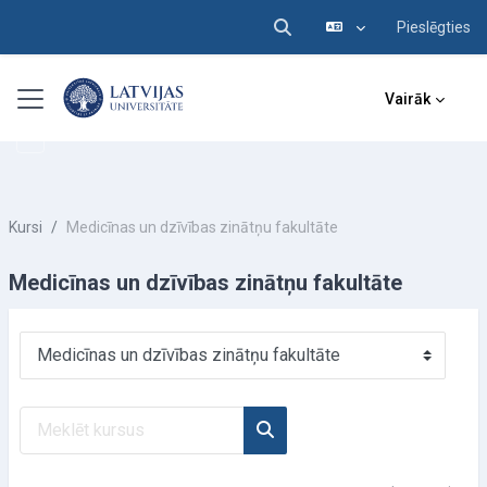
Pieslēgties
Pārslēgt meklēšanas ieva
Atvērt galveno saturu
Sānu panelis
Vairāk
Kursi
Medicīnas un dzīvības zinātņu fakultāte
Medicīnas un dzīvības zinātņu fakultāte
Kursu kategorijas
Meklēt kursus
Meklēt kursus