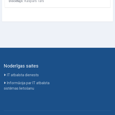
Docētājs:
Kaspars Tārs
Noderīgas saites
IT atbalsta dienests
Informācija par IT atbalsta
sistēmas lietošanu