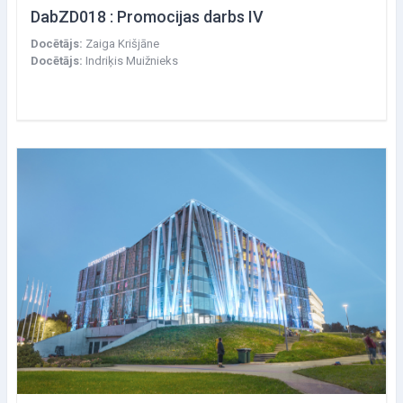
DabZD018 : Promocijas darbs IV
Docētājs:
Zaiga Krišjāne
Docētājs:
Indriķis Muižnieks