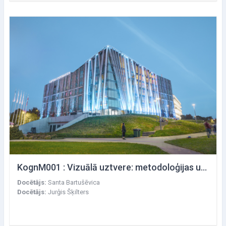
KognM001 : Vizuālā uztvere: metodoloģijas un pieejas
Docētājs:
Santa Bartušēvica
Docētājs:
Jurģis Šķilters