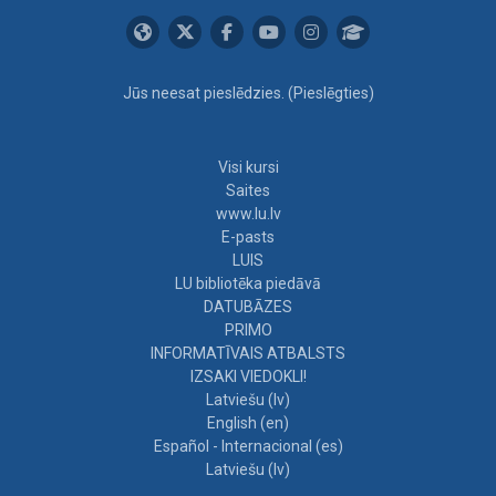
Jūs neesat pieslēdzies. (
Pieslēgties
)
Visi kursi
Saites
www.lu.lv
E-pasts
LUIS
LU bibliotēka piedāvā
DATUBĀZES
PRIMO
INFORMATĪVAIS ATBALSTS
IZSAKI VIEDOKLI!
Latviešu ‎(lv)‎
English ‎(en)‎
Español - Internacional ‎(es)‎
Latviešu ‎(lv)‎