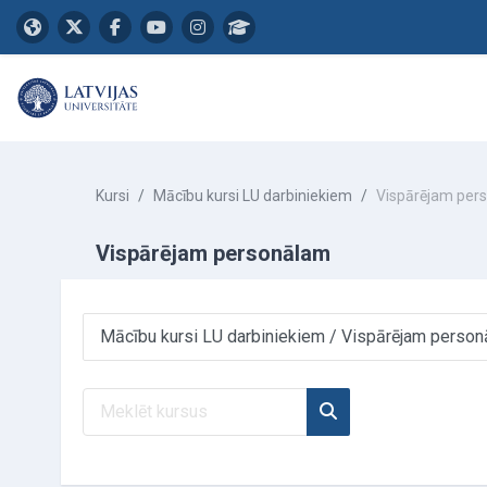
Atvērt galveno saturu
Kursi
Mācību kursi LU darbiniekiem
Vispārējam per
Vispārējam personālam
Kursu kategorijas
Meklēt kursus
Meklēt kursus