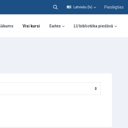
Pieslēgties
Latviešu ‎(lv)‎
Pārslēgt meklēšanas ievadi
Sākums
Visi kursi
Saites
LU bibliotēka piedāvā