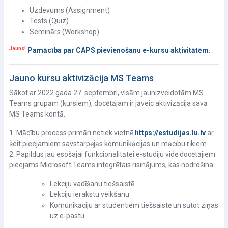
Uzdevums (Assignment)
Tests (Quiz)
Seminārs (Workshop)
Jauns!
Pamācība par CAPS pievienošanu e-kursu aktivitātēm
.
Jauno kursu aktivizācija MS Teams
Sākot ar 2022.gada 27. septembri, visām jaunizveidotām MS
Teams grupām (kursiem), docētājam ir jāveic aktivizācija savā
MS Teams kontā.
1. Mācību process primāri notiek vietnē
https://estudijas.lu.lv
ar
šeit pieejamiem savstarpējās komunikācijas un mācību rīkiem.
2. Papildus jau esošajai funkcionalitātei e-studiju vidē docētājiem
pieejams Microsoft Teams integrētais risinājums, kas nodrošina:
Lekciju vadīšanu tiešsaistē
Lekciju ierakstu veikšanu
Komunikāciju ar studentiem tiešsaistē un sūtot ziņas
uz e-pastu