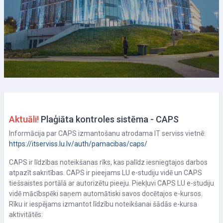
Izpildes nosacījumi
Aktuāli!
Plaģiāta kontroles sistēma - CAPS
Informācija par CAPS izmantošanu atrodama IT serviss vietnē:
https://itserviss.lu.lv/auth/pamacibas/caps/
CAPS ir līdzības noteikšanas rīks, kas palīdz iesniegtajos darbos
atpazīt sakritības. CAPS ir pieejams LU e-studiju vidē un CAPS
tiešsaistes portālā ar autorizētu pieeju. Piekļuvi CAPS LU e-studiju
vidē mācībspēki saņem automātiski savos docētajos e-kursos.
Rīku ir iespējams izmantot līdzību noteikšanai šādās e-kursa
aktivitātēs: