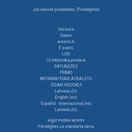
Jūs neesat pieslēdzies. (
Pieslēgties
)
Visi kursi
Saites
www.lu.lv
E-pasts
LUIS
LU bibliotēka piedāvā
DATUBĀZES
PRIMO
INFORMATĪVAIS ATBALSTS
IZSAKI VIEDOKLI!
Latviešu ‎(lv)‎
English ‎(en)‎
Español - Internacional ‎(es)‎
Latviešu ‎(lv)‎
Iegūt mobilo lietotni
Pārslēgties uz standarta tēmu