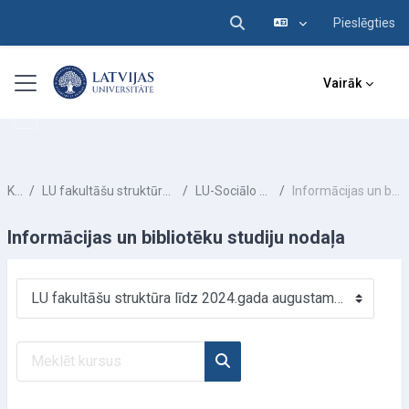
Pieslēgties
Pārslēgt meklēšanas ieva
Atvērt galveno saturu
Sānu panelis
Vairāk
Kursi
LU fakultāšu struktūra līdz 2024.gada augustam
LU-Sociālo zinātņu fakultāte
Informācijas un bibliotēku studiju nodaļa
Informācijas un bibliotēku studiju nodaļa
Kursu kategorijas
Meklēt kursus
Meklēt kursus