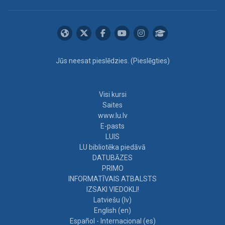
Jūs neesat pieslēdzies. (
Pieslēgties
)
Visi kursi
Saites
www.lu.lv
E-pasts
LUIS
LU bibliotēka piedāvā
DATUBĀZES
PRIMO
INFORMATĪVAIS ATBALSTS
IZSAKI VIEDOKLI!
Latviešu ‎(lv)‎
English ‎(en)‎
Español - Internacional ‎(es)‎