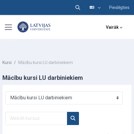
Pieslēgties
Pārslēgt meklēšanas ieva
Atvērt galveno saturu
Sānu panelis
Vairāk
Kursi
Mācību kursi LU darbiniekiem
Mācību kursi LU darbiniekiem
Kursu kategorijas
Meklēt kursus
Meklēt kursus