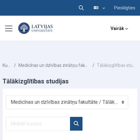
Pieslēgties
Pārslēgt meklēšanas ieva
Atvērt galveno saturu
Sānu panelis
Vairāk
Kursi
Medicīnas un dzīvības zinātņu fakultāte
Tālākizglītības studijas
Tālākizglītības studijas
Kursu kategorijas
Meklēt kursus
Meklēt kursus