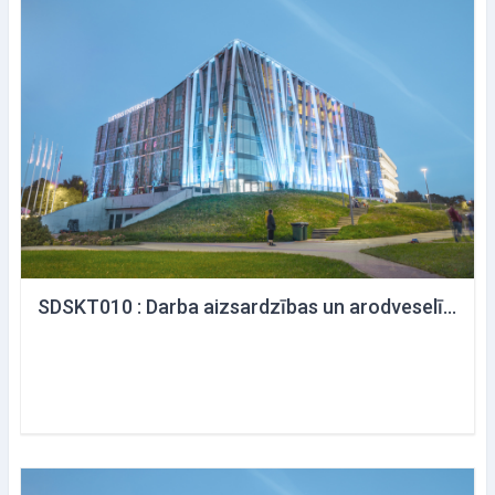
SDSKT010 : Darba aizsardzības un arodveselības mūsdienu tendences