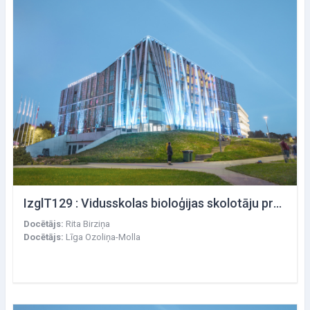
IzglT129 : Vidusskolas bioloģijas skolotāju profesionālā pilnveide: augstākā līmeņa programmas Bioloģija II saturs un mācību stundu izvērtēšana
Docētājs:
Rita Birziņa
Docētājs:
Līga Ozoliņa-Molla