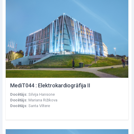
MediT044 : Elektrokardiogrāfija II
Docētājs:
Silvija Hansone
Docētājs:
Mariana Rižikova
Docētājs:
Santa Viltere