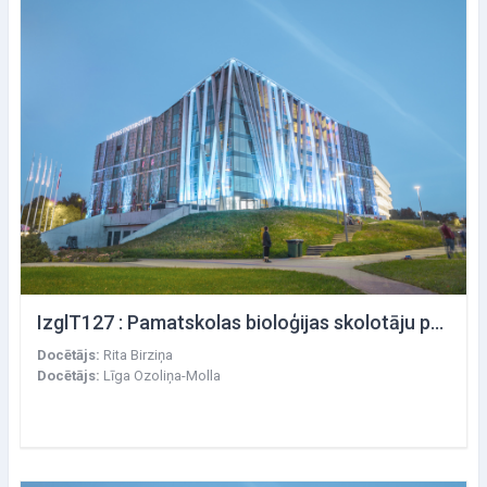
IzglT127 : Pamatskolas bioloģijas skolotāju profesionālā pilnveide: pamatskolas bioloģijas programmas saturs un mācību stundu izvērtēšana
Docētājs:
Rita Birziņa
Docētājs:
Līga Ozoliņa-Molla