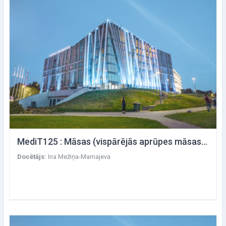
MediT125 : Māsas (vispārējās aprūpes māsas) profesionālās kvalifikācijas atbilstības pārbaudījums
Docētājs:
Ina Mežiņa-Mamajeva