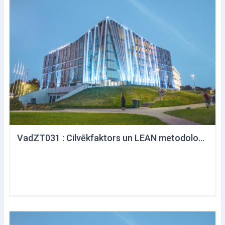
VadZT031 : Cilvēkfaktors un LEAN metodoloģija ražošanā un pakalpojumu sniegšanā