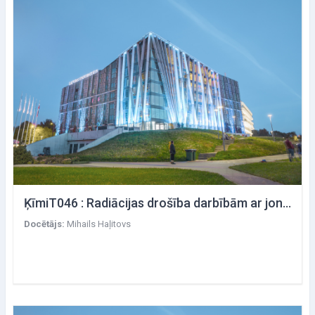
ĶīmiT046 : Radiācijas drošība darbībām ar jonizējošo starojumu avotiem lidostu darbiniekiem
Docētājs:
Mihails Haļitovs