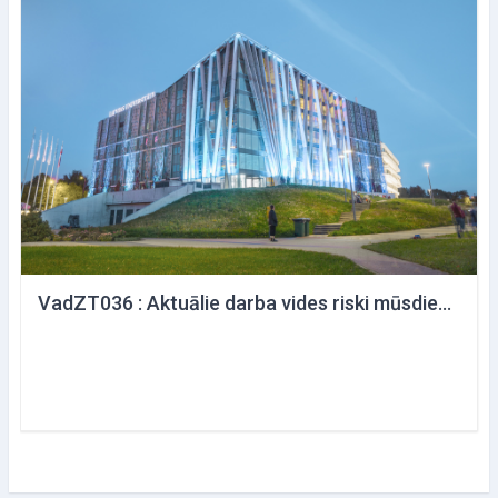
VadZT036 : Aktuālie darba vides riski mūsdienu biznesa vidē. Izaicinājumi un risinājumi