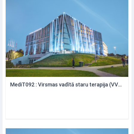
MediT092 : Virsmas vadītā staru terapija (VVST): Precizitātes, pacienta komforta un darba plūsmas optimizēšana staru terapijas praksē