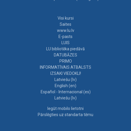
Visi kursi
Saites
www.lu.lv
E-pasts
LUIS
LU bibliotēka piedāvā
DATUBĀZES
PRIMO
INFORMATĪVAIS ATBALSTS
IZSAKI VIEDOKLI!
Latviešu ‎(lv)‎
English ‎(en)‎
Español - Internacional ‎(es)‎
Latviešu ‎(lv)‎
Iegūt mobilo lietotni
Pārslēgties uz standarta tēmu