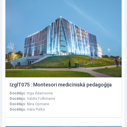
IzglT075 : Montesori medicīniskā pedagoģija
Docētājs:
Inga Ādamsone
Docētājs:
Valdis Folkmanis
Docētājs:
Ņina Opmane
Docētājs:
Ināra Putka