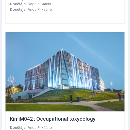
Docētājs:
Dagnis Garais
Docētājs:
Anda Prikšāne
KimiM042 : Occupational toxycology
Docētājs:
Anda Prikšāne