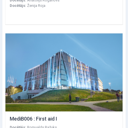
Docētājs:
Anatolijs Roganovs
Docētājs:
Ženija Roja
MediB006 : First aid I
Docētājs:
Romualds Ražuks