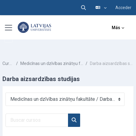
Acceder
Selector de búsqueda d
Salta al contenido principal
Panel lateral
Más
Cursos
Medicīnas un dzīvības zinātņu fakultāte
Darba aizsardzības studijas
Darba aizsardzības studijas
Categorías
Buscar cursos
Buscar cursos