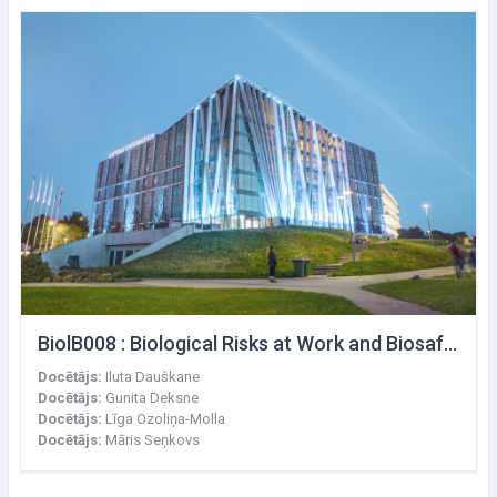
BiolB008 : Biological Risks at Work and Biosafety
Docētājs:
Iluta Dauškane
Docētājs:
Gunita Deksne
Docētājs:
Līga Ozoliņa-Molla
Docētājs:
Māris Seņkovs