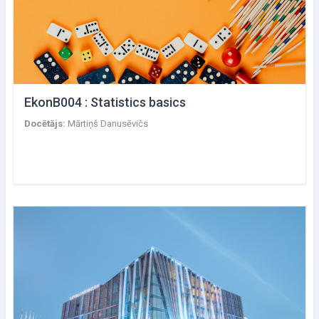
EkonB004 : Statistics basics
Docētājs:
Mārtiņš Danusēvičs