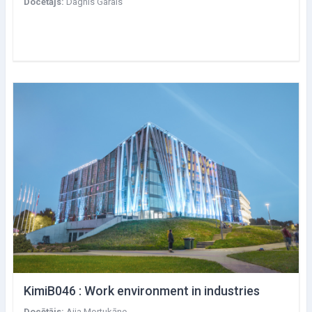
Docētājs:
Dagnis Garais
KimiB046 : Work environment in industries
Docētājs:
Aija Mortukāne