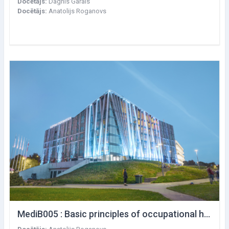
Docētājs:
Dagnis Garais
Docētājs:
Anatolijs Roganovs
MediB005 : Basic principles of occupational health and occupational hygiene