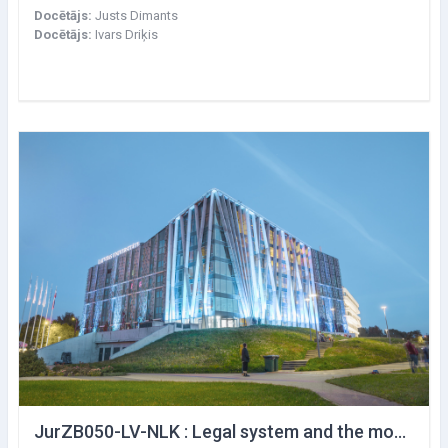
Docētājs:
Justs Dimants
Docētājs:
Ivars Driķis
JurZB050-LV-NLK : Legal system and the most important aspects of labour law