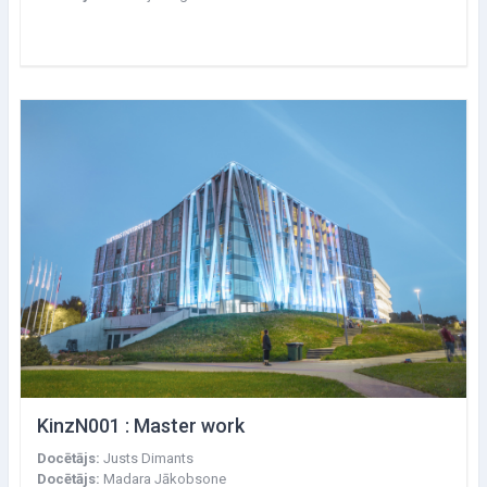
KinzN001 : Master work
Docētājs:
Justs Dimants
Docētājs:
Madara Jākobsone