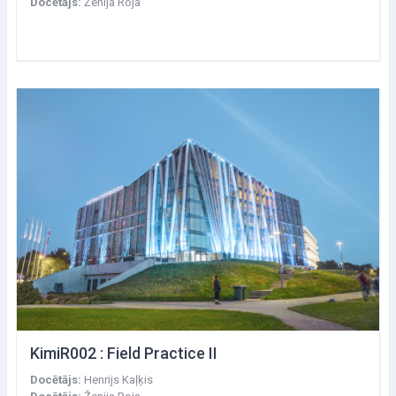
Docētājs:
Ženija Roja
KimiR002 : Field Practice II
Docētājs:
Henrijs Kaļķis