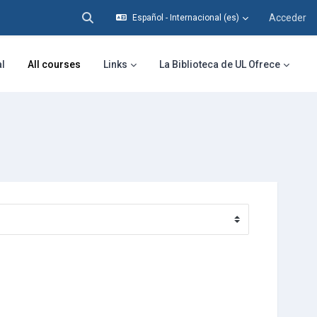
Acceder
Español - Internacional ‎(es)‎
Selector de búsqueda de entrada
al
All courses
Links
La Biblioteca de UL Ofrece