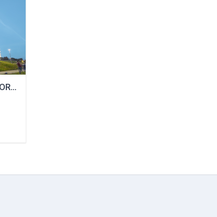
2KUR_SZF_55 : MANS KURATORS SZF IV