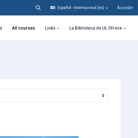
Acceder
Español - Internacional ‎(es)‎
Selector de búsqueda de entrada
al
All courses
Links
La Biblioteca de UL Ofrece