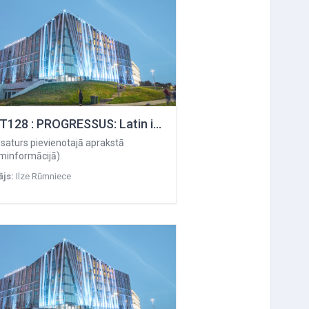
ValoT128 : PROGRESSUS: Latin in usage
 saturs pievienotajā aprakstā
minformācijā).
ājs:
Ilze Rūmniece