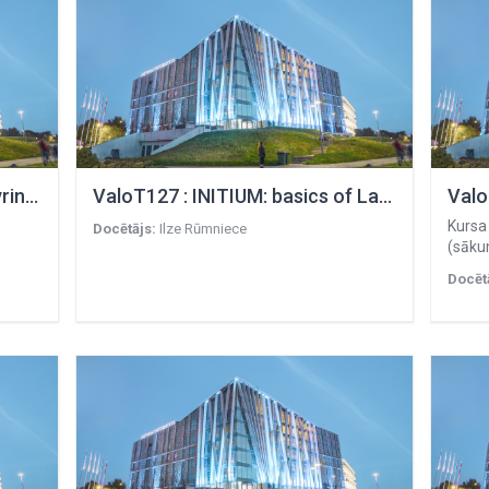
FilzT004 : Navigating the Labyrinth of Spirituality: A Comparative Map of Religious and Philosophical Views
ValoT127 : INITIUM: basics of Latin
Kursa
Docētājs:
Ilze Rūmniece
(sāku
Docēt