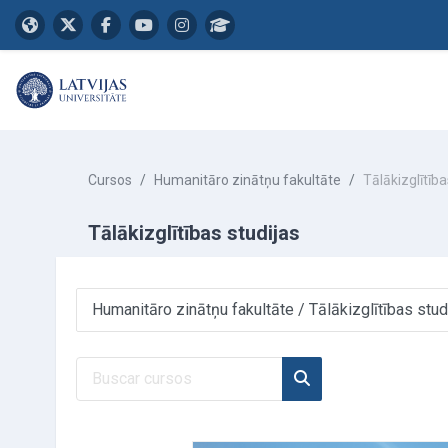
Salta al contenido principal
Cursos
Humanitāro zinātņu fakultāte
Tālākizglītība
Tālākizglītības studijas
Categorías
Buscar cursos
Buscar cursos