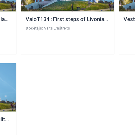
ValoT133 : Basics of Livonian language and culture
ValoT134 : First steps of Livonian language and culture
Docētājs:
Valts Ernštreits
VestT002 : Society and the military factor in Europe from the beginning of the 20th century to 1939