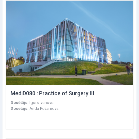
MediD080 : Practice of Surgery III
Docētājs:
Igors Ivanovs
Docētājs:
Anda Požarnova