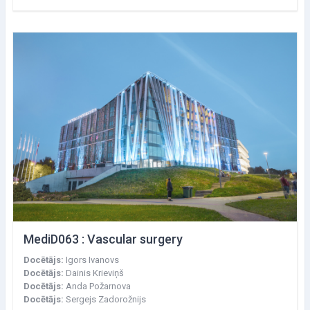
MediD063 : Vascular surgery
Docētājs:
Igors Ivanovs
Docētājs:
Dainis Krieviņš
Docētājs:
Anda Požarnova
Docētājs:
Sergejs Zadorožnijs