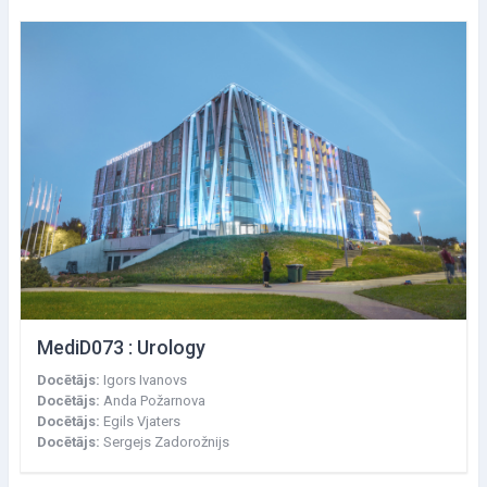
MediD073 : Urology
Docētājs:
Igors Ivanovs
Docētājs:
Anda Požarnova
Docētājs:
Egils Vjaters
Docētājs:
Sergejs Zadorožnijs