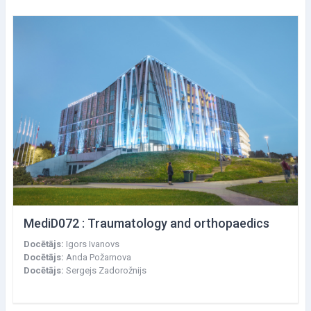
MediD072 : Traumatology and orthopaedics
Docētājs:
Igors Ivanovs
Docētājs:
Anda Požarnova
Docētājs:
Sergejs Zadorožnijs