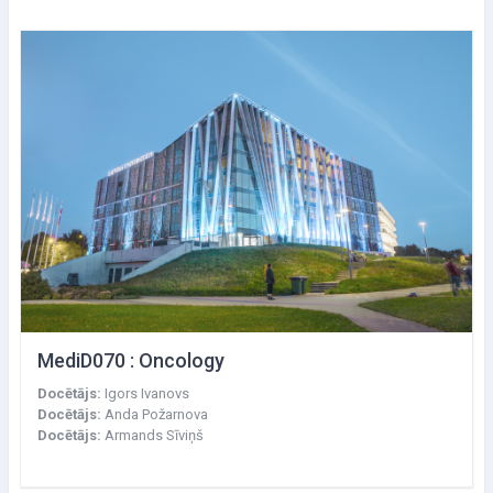
MediD070 : Oncology
Docētājs:
Igors Ivanovs
Docētājs:
Anda Požarnova
Docētājs:
Armands Sīviņš