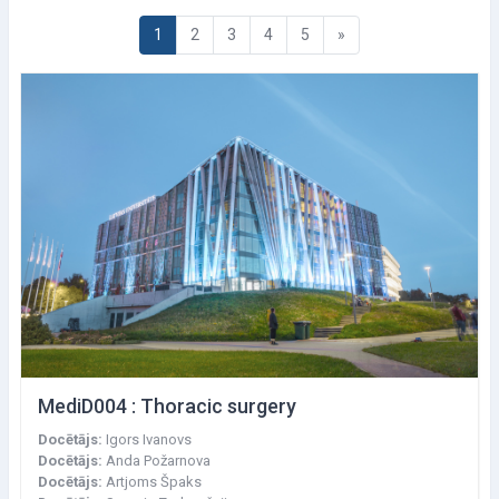
Page 1
Page 2
Page 3
Page 4
Page 5
Next page
1
2
3
4
5
»
MediD004 : Thoracic surgery
Docētājs:
Igors Ivanovs
Docētājs:
Anda Požarnova
Docētājs:
Artjoms Špaks