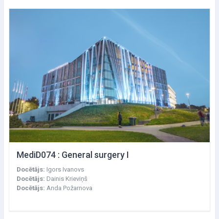
MediD074 : General surgery I
Docētājs:
Igors Ivanovs
Docētājs:
Dainis Krieviņš
Docētājs:
Anda Požarnova