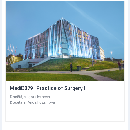
MediD079 : Practice of Surgery II
Docētājs:
Igors Ivanovs
Docētājs:
Anda Požarnova