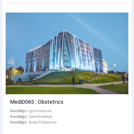
MediD065 : Obstetrics
Docētājs:
Igors Ivanovs
Docētājs:
Zane Krastiņa
Docētājs:
Anda Požarnova