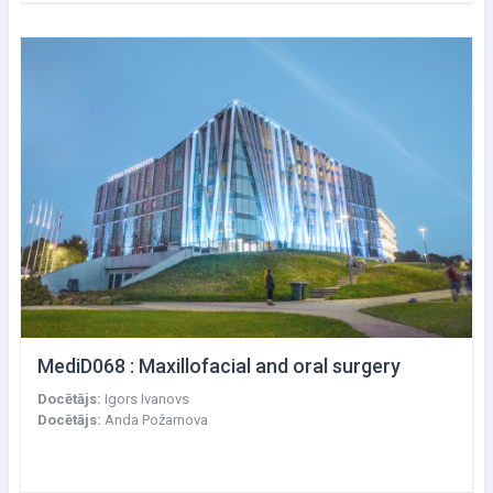
MediD068 : Maxillofacial and oral surgery
Docētājs:
Igors Ivanovs
Docētājs:
Anda Požarnova