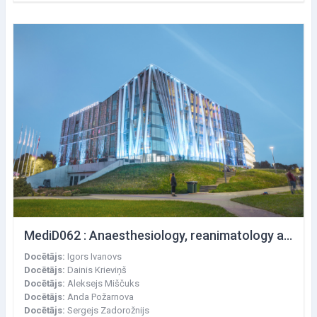
MediD062 : Anaesthesiology, reanimatology and intensive care
Docētājs:
Igors Ivanovs
Docētājs:
Dainis Krieviņš
Docētājs:
Aleksejs Miščuks
Docētājs:
Anda Požarnova
Docētājs:
Sergejs Zadorožnijs