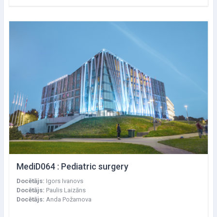
MediD064 : Pediatric surgery
Docētājs:
Igors Ivanovs
Docētājs:
Paulis Laizāns
Docētājs:
Anda Požarnova