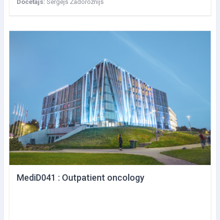
Docētājs:
Sergejs Zadorožnijs
MediD041 : Outpatient oncology