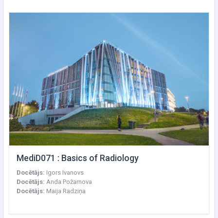
MediD071 : Basics of Radiology
Docētājs:
Igors Ivanovs
Docētājs:
Anda Požarnova
Docētājs:
Maija Radziņa