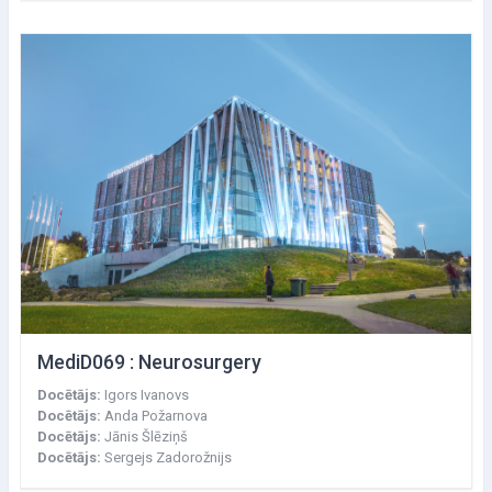
MediD069 : Neurosurgery
Docētājs:
Igors Ivanovs
Docētājs:
Anda Požarnova
Docētājs:
Jānis Šlēziņš
Docētājs:
Sergejs Zadorožnijs