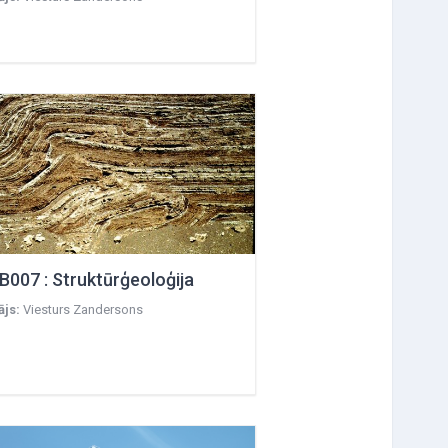
B007 : Struktūrģeoloģija
ājs:
Viesturs Zandersons