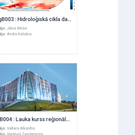
GeogB003 : Hidroloģiskā cikla dati un modeļi
ājs:
Jānis Bikše
ājs:
Andis Kalvāns
GeolB004 : Lauka kurss reģionālajā ģeoloģijā
ājs:
Valters Alksnītis
ājs:
Viesturs Zandersons