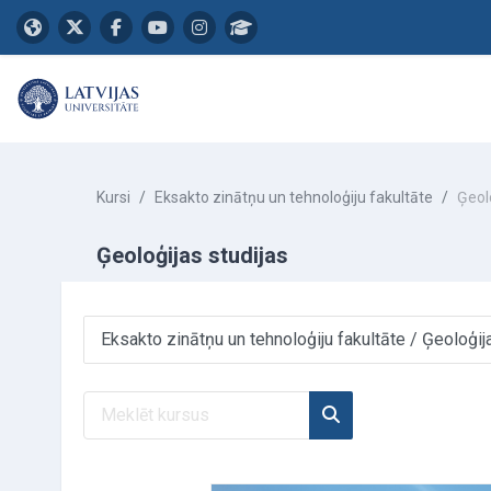
Atvērt galveno saturu
Kursi
Eksakto zinātņu un tehnoloģiju fakultāte
Ģeol
Ģeoloģijas studijas
Kursu kategorijas
Meklēt kursus
Meklēt kursus