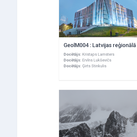
Docētājs:
Kristaps Lamsters
Docētājs:
Ervīns Lukševičs
Docētājs:
Ģirts Stinkulis