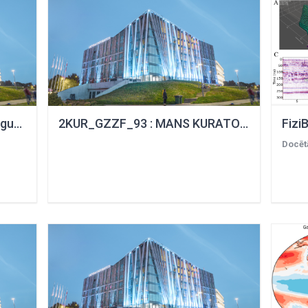
GeolB025 : Ģeoloģisko datu ieguves metodes
2KUR_GZZF_93 : MANS KURATORS ĢZZF VII
Fizi
Docēt