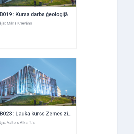
B019 : Kursa darbs ģeoloģijā
ājs:
Māris Krievāns
GeolB023 : Lauka kurss Zemes zinātnēs
ājs:
Valters Alksnītis