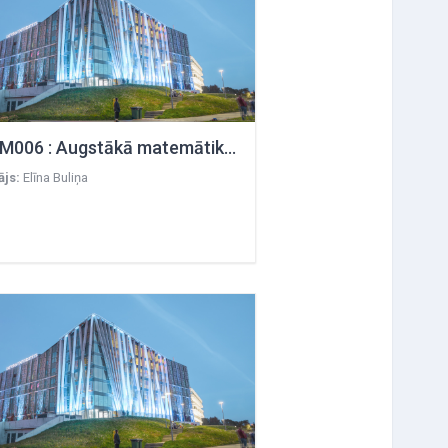
GeolM006 : Augstākā matemātika ģeozinātnēs
ājs:
Elīna Buliņa