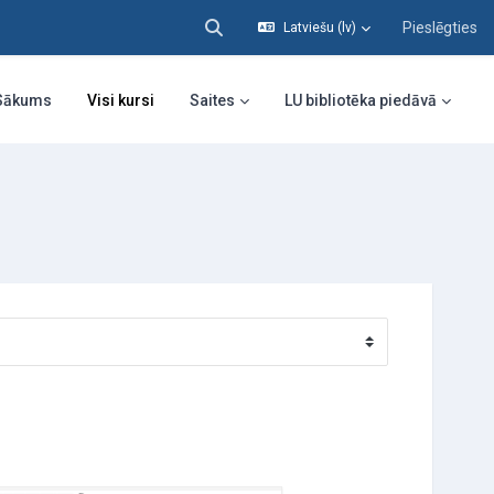
Pieslēgties
Latviešu ‎(lv)‎
Pārslēgt meklēšanas ievadi
Sākums
Visi kursi
Saites
LU bibliotēka piedāvā