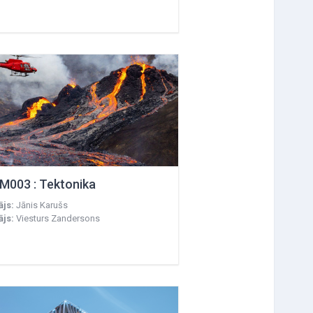
M003 : Tektonika
ājs:
Jānis Karušs
ājs:
Viesturs Zandersons