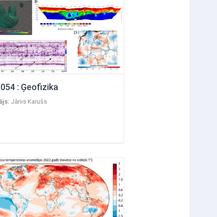
B054 : Ģeofizika
ājs:
Jānis Karušs