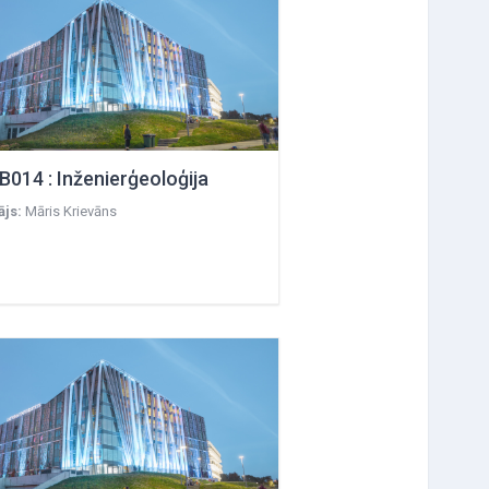
B014 : Inženierģeoloģija
ājs:
Māris Krievāns