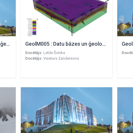
GeolM004 : Latvijas reģionālā ģeoloģija un ģeomorfoloģija
GeolM005 : Datu bāzes un ģeoloģiskā modelēšana
Docētājs:
Lelde Švinka
Docēt
Docētājs:
Viesturs Zandersons