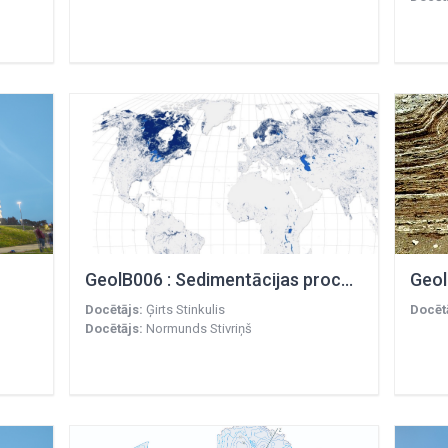
GeolB006 : Sedimentācijas procesi un nogulumi
Geol
Docētājs:
Ģirts Stinkulis
Docēt
Docētājs:
Normunds Stivriņš