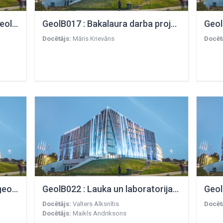
GeolB016 : Derīgo izrakteņu ģeoloģija
GeolB017 : Bakalaura darba projekts
Geol
Docētājs:
Māris Krievāns
Docēt
GeolB021 : Lietišķās studijas ģeoloģijas pamatos
GeolB022 : Lauka un laboratorijas metodes ģeoloģijā
Docētājs:
Valters Alksnītis
Docēt
Docētājs:
Maikls Andriksons