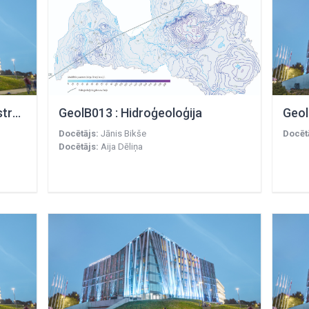
GeolB011 : Paleontoloģija un stratigrāfija
GeolB013 : Hidroģeoloģija
Geol
Docētājs:
Jānis Bikše
Docēt
Docētājs:
Aija Dēliņa