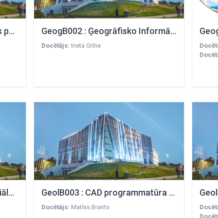
GeogB001 : Telpiskās analīzes pamati ģeoloģijā
GeogB002 : Ģeogrāfisko Informācijas Sistēmu pamati ArcView vidē
Docētājs:
Ineta Grīne
Docēt
Docēt
GeogM024 : Tālizpētes materiālu apstrāde un interpretācija (TMAI)
GeolB003 : CAD programmatūra ģeoloģijā
Docētājs:
Matīss Brants
Docēt
Docēt