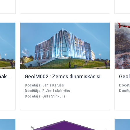
GeolB024 : Ievads ģeoloģijas bakalaura studijās
GeolM002 : Zemes dinamiskās sistēmas
Geol
Docētājs:
Jānis Karušs
Docēt
Docētājs:
Ervīns Lukševičs
Docēt
Docētājs:
Ģirts Stinkulis