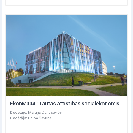
EkonM004 : Tautas attīstības sociālekonomiskā analīze un prognozēšana
Docētājs:
Mārtiņš Danusēvičs
Docētājs:
Baiba Šavriņa