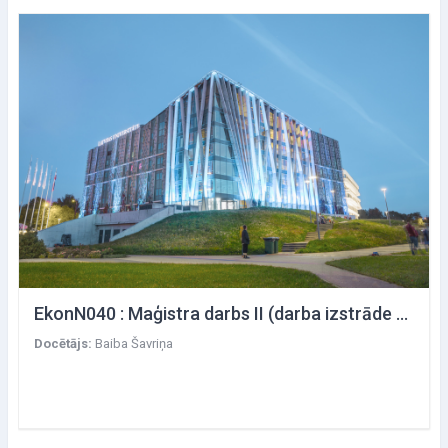
EkonN040 : Maģistra darbs II (darba izstrāde un aizstāvēšana) /Starptautiskais bizness/
Docētājs:
Baiba Šavriņa