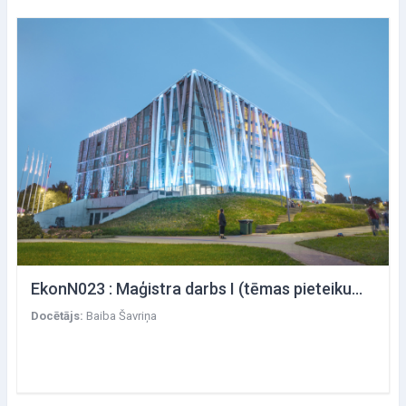
EkonN023 : Maģistra darbs I (tēmas pieteikums) / Starptautiskais bizness/
Docētājs:
Baiba Šavriņa