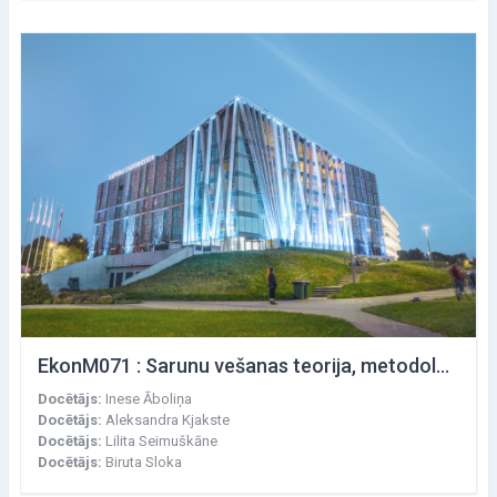
EkonM071 : Sarunu vešanas teorija, metodoloģija un tehnika
Docētājs:
Inese Āboliņa
Docētājs:
Aleksandra Kjakste
Docētājs:
Lilita Seimuškāne
Docētājs:
Biruta Sloka