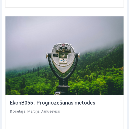
EkonB055 : Prognozēšanas metodes
Docētājs:
Mārtiņš Danusēvičs