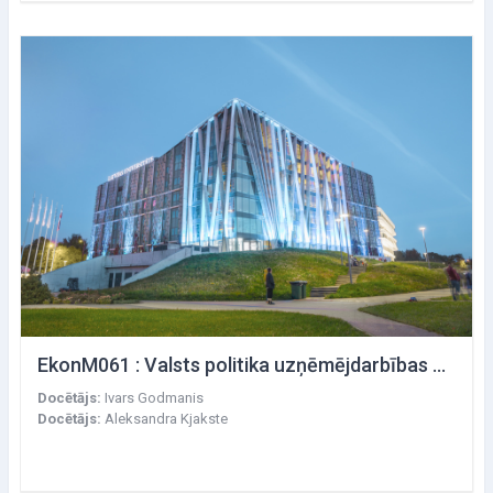
EkonM061 : Valsts politika uzņēmējdarbības un eksporta atbalstam
Docētājs:
Ivars Godmanis
Docētājs:
Aleksandra Kjakste