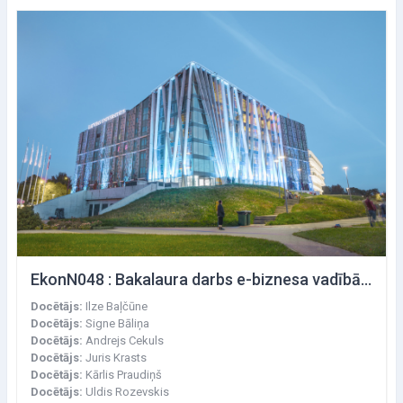
EkonN048 : Bakalaura darbs e-biznesa vadībā II
Docētājs:
Ilze Baļčūne
Docētājs:
Signe Bāliņa
Docētājs:
Andrejs Cekuls
Docētājs:
Juris Krasts
Docētājs:
Kārlis Praudiņš
Docētājs:
Uldis Rozevskis