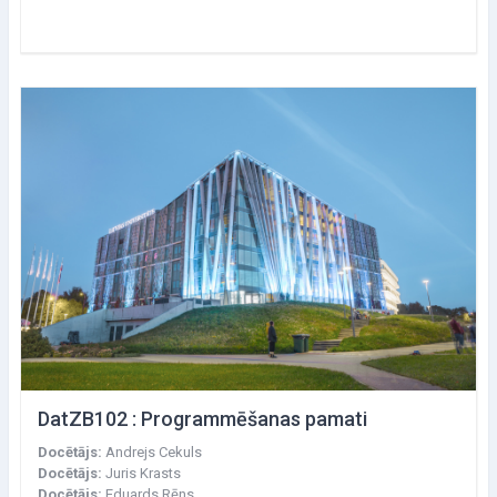
DatZB102 : Programmēšanas pamati
Docētājs:
Andrejs Cekuls
Docētājs:
Juris Krasts
Docētājs:
Eduards Rēns