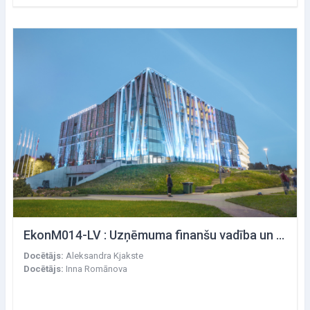
EkonM014-LV : Uzņēmuma finanšu vadība un saimnieciskās darbības uzskaite
Docētājs:
Aleksandra Kjakste
Docētājs:
Inna Romānova