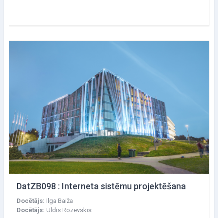
DatZB098 : Interneta sistēmu projektēšana
Docētājs:
Ilga Baiža
Docētājs:
Uldis Rozevskis