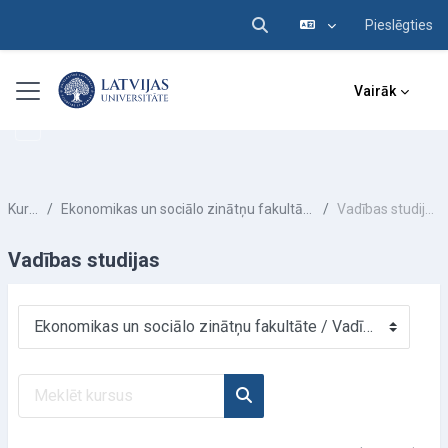
Pieslēgties
Pārslēgt meklēšanas ieva
Atvērt galveno saturu
Sānu panelis
Vairāk
Kursi
Ekonomikas un sociālo zinātņu fakultāte
Vadības studijas
Vadības studijas
Kursu kategorijas
Meklēt kursus
Meklēt kursus