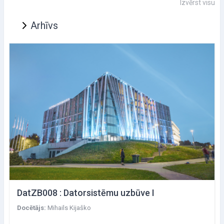
Izvērst visu
Arhīvs
DatZB008 : Datorsistēmu uzbūve I
Docētājs:
Mihails Kijaško